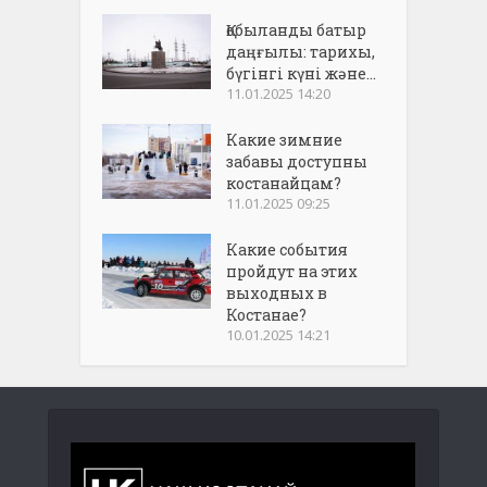
Қобыланды батыр
даңғылы: тарихы,
бүгінгі күні және...
11.01.2025 14:20
Какие зимние
забавы доступны
костанайцам?
11.01.2025 09:25
Какие события
пройдут на этих
выходных в
Костанае?
10.01.2025 14:21