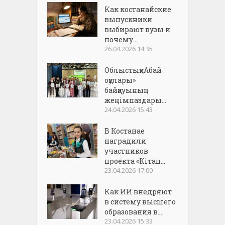
Как костанайские
выпускники
выбирают вузы и
почему...
26.04.2026 14:35
Облыстық «Абай
оқулары»
байқауының
жеңімпаздары...
24.04.2026 15:43
В Костанае
наградили
участников
проекта «Кітап...
23.04.2026 17:00
Как ИИ внедряют
в систему высшего
образования в...
23.04.2026 15:33