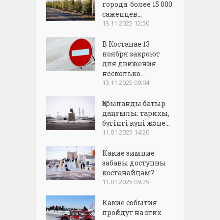
города: более 15 000
саженцев...
13.11.2025 12:50
В Костанае 13
ноября закроют
для движения
несколько...
13.11.2025 09:04
Қобыланды батыр
даңғылы: тарихы,
бүгінгі күні және...
11.01.2025 14:20
Какие зимние
забавы доступны
костанайцам?
11.01.2025 09:25
Какие события
пройдут на этих