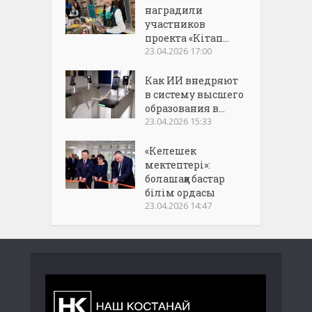
наградили
участников
проекта «Кітап...
23.04.2026 17:00
Как ИИ внедряют
в систему высшего
образования в...
23.04.2026 15:33
«Келешек
мектептері»:
болашаққа бастар
білім ордасы
23.04.2026 14:47