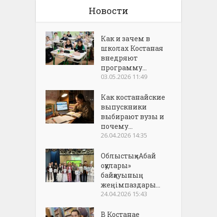
Новости
Как и зачем в
школах Костаная
внедряют
программу...
03.05.2026 11:49
Как костанайские
выпускники
выбирают вузы и
почему...
26.04.2026 14:35
Облыстық «Абай
оқулары»
байқауының
жеңімпаздары...
24.04.2026 15:43
В Костанае