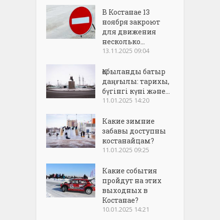
В Костанае 13
ноября закроют
для движения
несколько...
13.11.2025 09:04
Қобыланды батыр
даңғылы: тарихы,
бүгінгі күні және...
11.01.2025 14:20
Какие зимние
забавы доступны
костанайцам?
11.01.2025 09:25
Какие события
пройдут на этих
выходных в
Костанае?
10.01.2025 14:21