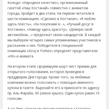
Конкурс «Народное качество», организованный
газетой «Наш Костанай» совместно с акиматом
города, пройдет в два этапа. На первом читатели в
шести номинациях: «Сделано в Костанае», «Я люблю
здесь поесть», «За покупками в…», «Лучший досуг в
Костанае», «Наведу здесь красоту», «Доверю свой
автомобиль…» предложат своих кандидатов. В каждой
мы выберем четырех самых упоминаемых участников и
расскажем о них. Победителя в специальной
номинации «Хочу в Forbes» определят представители
«НК» и акимата.
На втором этапе сформируем шорт-лист премии для
открытого голосования, которое проведем в
преддверии Дня города. Кроме того, за любимые
компании можно голосовать с помощью именного
купона в газете. Вырезайте его и приносите по адресу:
пр. Аль-Фараби, 90 (левое крыло). Один купон равен 10
голосам.
А на День города мы вручим памятные статуэтки