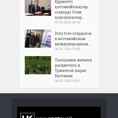
Құрметті
қостанайлықтар,
сіздерді Отан
қорғаушылар...
07.05.2026 09:10
Duty free открылся
в костанайском
международном...
06.05.2026 19:00
Тюльпаны начали
расцветать в
Триатлон-парке
Костаная
06.05.2026 18:01