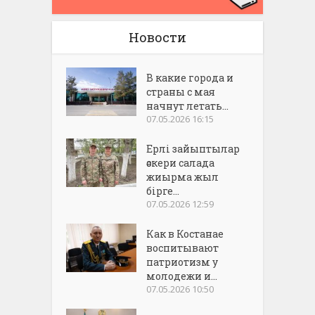
Новости
В какие города и
страны с мая
начнут летать...
07.05.2026 16:15
Ерлі зайыптылар
әскери салада
жиырма жыл
бірге...
07.05.2026 12:59
Как в Костанае
воспитывают
патриотизм у
молодежи и...
07.05.2026 10:50