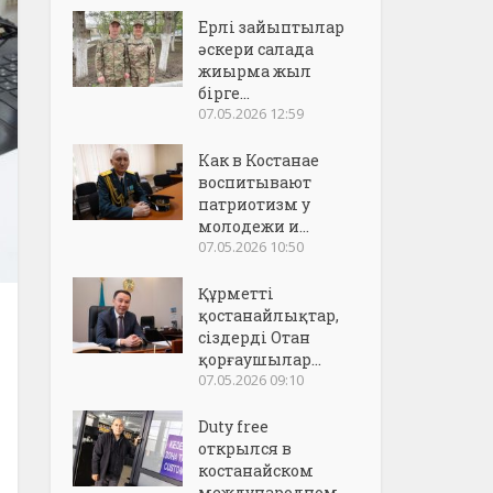
Ерлі зайыптылар
әскери салада
жиырма жыл
бірге...
07.05.2026 12:59
Как в Костанае
воспитывают
патриотизм у
молодежи и...
07.05.2026 10:50
Құрметті
қостанайлықтар,
сіздерді Отан
қорғаушылар...
07.05.2026 09:10
Duty free
открылся в
костанайском
международном..