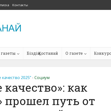
писка
Контакты
 газеты
Біздің Қостанай
О газете
Конкур
 качество 2025”
Социум
•
 качество»: как
 прошел путь от