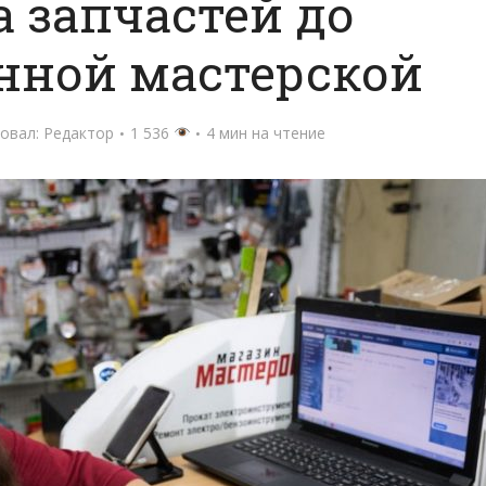
 запчастей до
нной мастерской
овал:
Редактор
1 536
4 мин на чтение