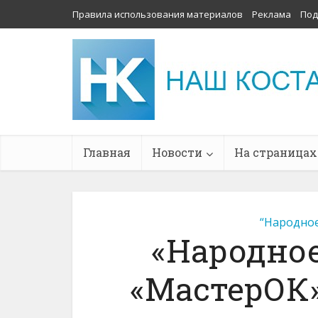
Правила использования материалов
Реклама
Под
Главная
Новости
На страницах
“Народное
«Народное
«МастерОК»