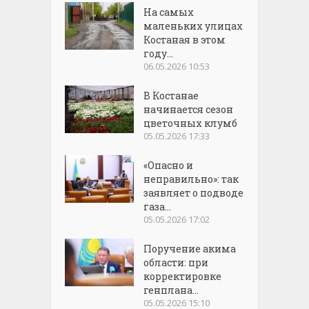
На самых
маленьких улицах
Костаная в этом
году...
06.05.2026 10:53
В Костанае
начинается сезон
цветочных клумб
05.05.2026 17:33
«Опасно и
неправильно»: так
заявляет о подводе
газа...
05.05.2026 17:02
Поручение акима
области: при
корректировке
генплана...
05.05.2026 15:10