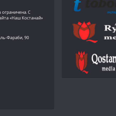
 ограничена. С
айта «Наш Костанай»
Аль-Фараби, 90