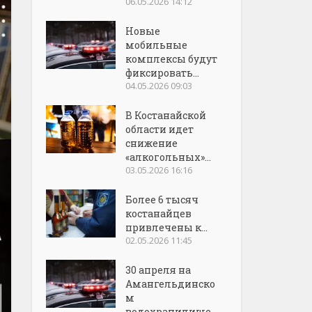
06.05.2026 14:12
Новые
мобильные
комплексы будут
фиксировать...
04.05.2026 09:03
В Костанайской
области идет
снижение
«алкогольных»...
03.05.2026 16:16
Более 6 тысяч
костанайцев
привлечены к...
02.05.2026 11:45
30 апреля на
Амангельдинско
м
водохранилище