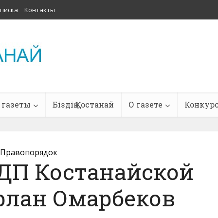
писка
Контакты
 газеты
Біздің Қостанай
О газете
Конкур
Правопорядок
ДП Костанайской
рлан Омарбеков