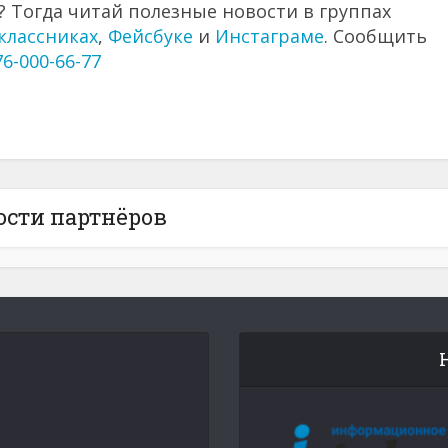
 Тогда читай полезные новости в группах
классниках
,
Фейсбуке
и
Инстаграме
. Сообщить
76-000-66-77
ости партнёров