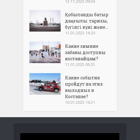
13.11.2025 09:04
Қобыланды батыр
даңғылы: тарихы,
бүгінгі күні және...
11.01.2025 14:20
Какие зимние
забавы доступны
костанайцам?
11.01.2025 09:25
Какие события
пройдут на этих
выходных в
Костанае?
10.01.2025 14:21