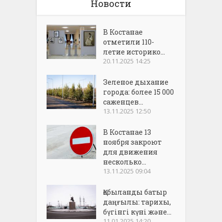
Новости
В Костанае
отметили 110-
летие историко...
20.11.2025 14:25
Зеленое дыхание
города: более 15 000
саженцев...
13.11.2025 12:50
В Костанае 13
ноября закроют
для движения
несколько...
13.11.2025 09:04
Қобыланды батыр
даңғылы: тарихы,
бүгінгі күні және...
11.01.2025 14:20