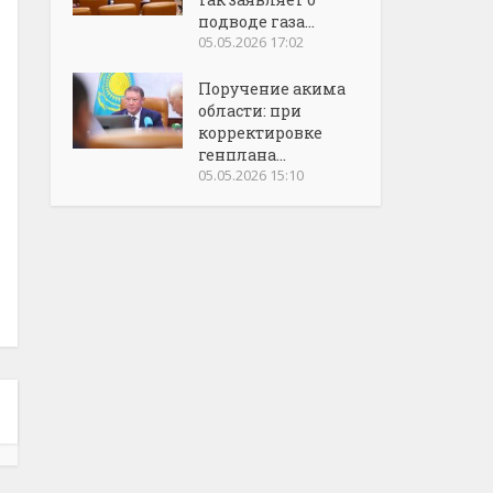
подводе газа...
05.05.2026 17:02
Поручение акима
области: при
корректировке
генплана...
05.05.2026 15:10