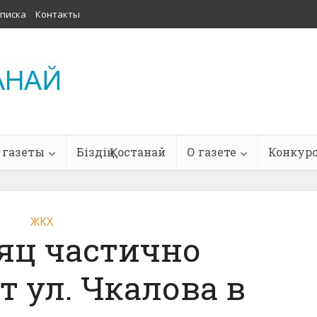
писка
Контакты
 газеты
Біздің Қостанай
О газете
Конкур
ЖКХ
яц частично
 ул. Чкалова в