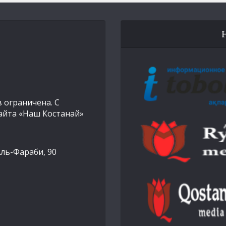
 ограничена. С
айта «Наш Костанай»
Аль-Фараби, 90