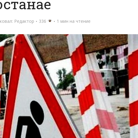
останае
ковал:
Редактор
336
1 мин на чтение