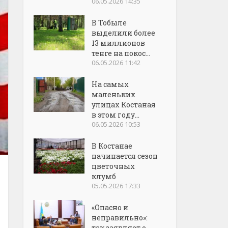
06.05.2026 14:35
В Тобыле
выделили более
13 миллионов
тенге на покос...
06.05.2026 11:42
На самых
маленьких
улицах Костаная
в этом году...
06.05.2026 10:53
В Костанае
начинается сезон
цветочных
клумб
05.05.2026 17:33
«Опасно и
неправильно»:
так заявляет о