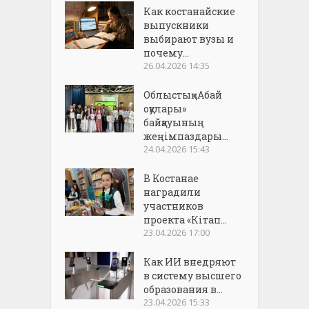
Как костанайские
выпускники
выбирают вузы и
почему...
26.04.2026 14:35
Облыстық «Абай
оқулары»
байқауының
жеңімпаздары...
24.04.2026 15:43
В Костанае
наградили
участников
проекта «Кітап...
23.04.2026 17:00
Как ИИ внедряют
в систему высшего
образования в...
23.04.2026 15:33