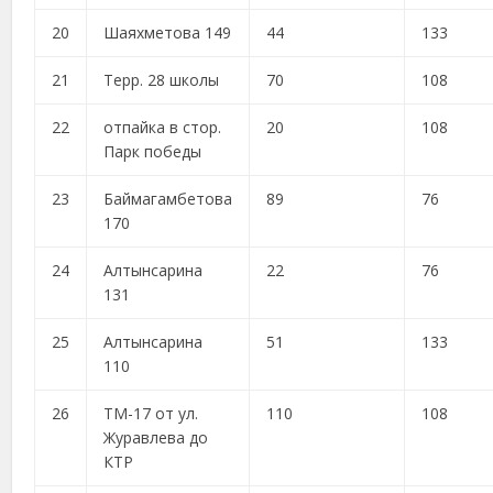
20
Шаяхметова 149
44
133
21
Терр. 28 школы
70
108
22
отпайка в стор.
20
108
Парк победы
23
Баймагамбетова
89
76
170
24
Алтынсарина
22
76
131
25
Алтынсарина
51
133
110
26
ТМ-17 от ул.
110
108
Журавлева до
КТР