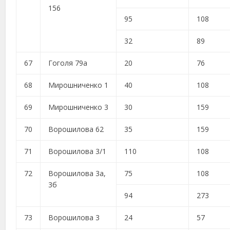
156
95
108
32
89
67
Гоголя 79а
20
76
68
Мирошниченко 1
40
108
69
Мирошниченко 3
30
159
70
Ворошилова 62
35
159
71
Ворошилова 3/1
110
108
72
Ворошилова 3а,
75
108
3б
94
273
73
Ворошилова 3
24
57