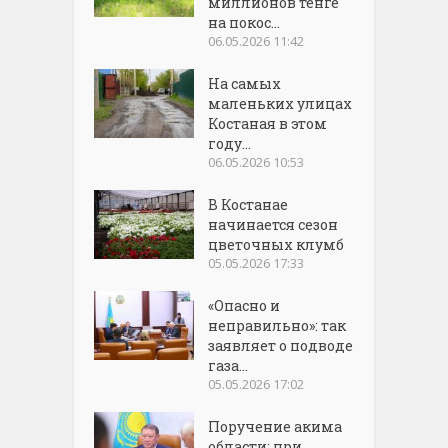
миллионов тенге
на покос...
06.05.2026 11:42
На самых
маленьких улицах
Костаная в этом
году...
06.05.2026 10:53
В Костанае
начинается сезон
цветочных клумб
05.05.2026 17:33
«Опасно и
неправильно»: так
заявляет о подводе
газа...
05.05.2026 17:02
Поручение акима
области: при