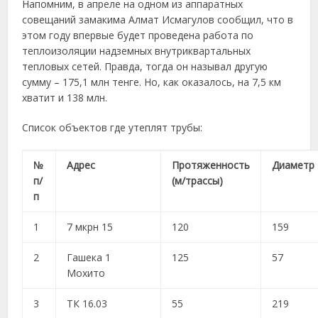
Напомним, в апреле на одном из аппаратных
совещаний замакима Алмат Исмагулов сообщил, что в
этом году впервые будет проведена работа по
теплоизоляции надземных внутриквартальных
тепловых сетей. Правда, тогда он называл другую
сумму – 175,1 млн тенге. Но, как оказалось, на 7,5 км
хватит и 138 млн.
Список объектов где утеплят трубы:
№
Адрес
Протяженность
Диаметр
п/
(м/трассы)
п
1
7 мкрн 15
120
159
2
Гашека 1
125
57
Мохито
3
ТК 16.03
55
219