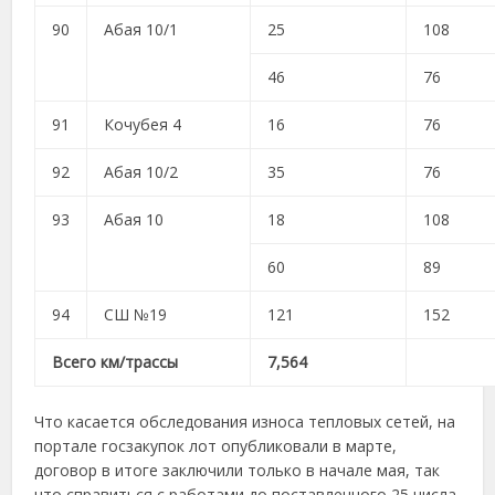
90
Абая 10/1
25
108
46
76
91
Кочубея 4
16
76
92
Абая 10/2
35
76
93
Абая 10
18
108
60
89
94
СШ №19
121
152
Всего км/трассы
7,564
Что касается обследования износа тепловых сетей, на
портале госзакупок лот опубликовали в марте,
договор в итоге заключили только в начале мая, так
что справиться с работами до поставленного 25 числа