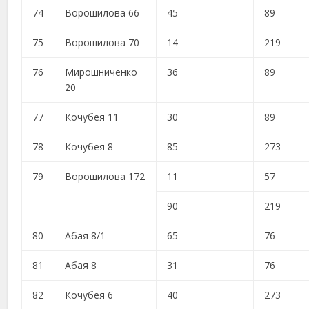
74
Ворошилова 66
45
89
75
Ворошилова 70
14
219
76
Мирошниченко
36
89
20
77
Кочубея 11
30
89
78
Кочубея 8
85
273
79
Ворошилова 172
11
57
90
219
80
Абая 8/1
65
76
81
Абая 8
31
76
82
Кочубея 6
40
273