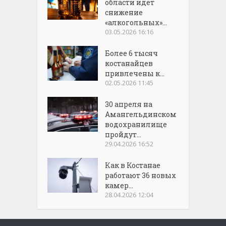
области идет
снижение
«алкогольных»...
03.05.2026 16:16
Более 6 тысяч
костанайцев
привлечены к...
02.05.2026 11:45
30 апреля на
Амангельдинском
водохранилище
пройдут...
29.04.2026 16:52
Как в Костанае
работают 36 новых
камер...
28.04.2026 12:04