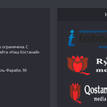
 ограничена. С
айта «Наш Костанай»
Аль-Фараби, 90