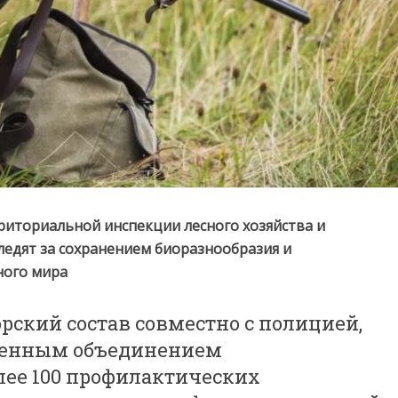
риториальной инспекции лесного хозяйства и
ледят за сохранением биоразнообразия и
ного мира
орский состав совместно с полицией,
венным объединением
лее 100 профилактических