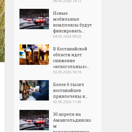
06.05.2026 14:12
Новые
мобильные
комплексы будут
фиксировать...
04.05.2026 09:03
В Костанайской
области идет
снижение
«алкогольных»...
03.05.2026 16:16
Более 6 тысяч
костанайцев
привлечены к...
02.05.2026 11:45
30 апреля на
Амангельдинско
м
водохранилище