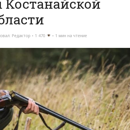
 Костанайской
бласти
овал:
Редактор
1 470
1 мин на чтение