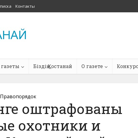
писка
Контакты
 газеты
Біздің Қостанай
О газете
Конкур
Правопорядок
енге оштрафованы
ые охотники и