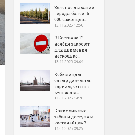
Зеленое дыхание
города: более 15
000 саженцев...
13.11.2025 12:50
В Костанае 13
ноября закроют
для движения
несколько...
13.11.2025 09:04
Қобыланды
батыр даңғылы:
тарихы, бүгінгі
күні және...
11.01.2025 14:20
Какие зимние
забавы доступны
костанайцам?
11.01.2025 09:25