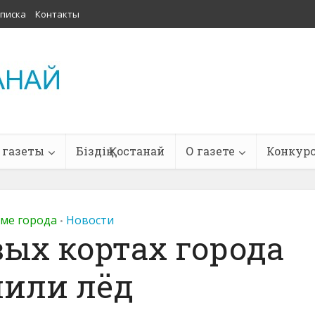
писка
Контакты
 газеты
Біздің Қостанай
О газете
Конкур
тме города
Новости
•
вых кортах города
лили лёд