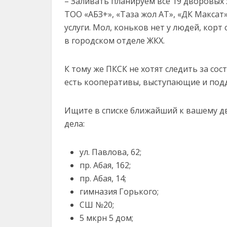
– Заливать планируем все 19 дворовых
ТОО «АБЗ+», «Таза жол АТ», «ДК Максат
услуги. Мол, коньков нет у людей, корт
в городском отделе ЖКХ.
К тому же ПКСК не хотят следить за сос
есть кооперативы, выступающие и п
Ищите в списке ближайший к вашему дв
дела:
ул. Павлова, 62;
пр. Абая, 162;
пр. Абая, 14;
гимназия Горького;
СШ №20;
5 мкрн 5 дом;