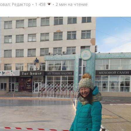
овал:
Редактор
1 458
2 мин на чтение