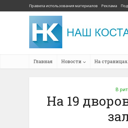
Правила использования материалов
Реклама
Под
Главная
Новости
На страницах
В ри
На 19 дворо
за