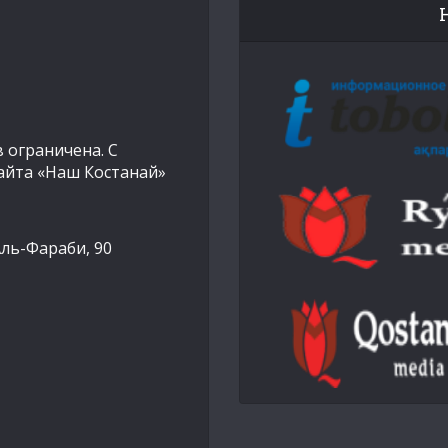
 ограничена. С
айта «Наш Костанай»
Аль-Фараби, 90