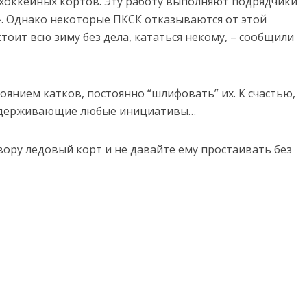
 хоккейных кортов. Эту работу выполняют подрядчики
». Однако некоторые ПКСК отказываются от этой
 стоит всю зиму без дела, кататься некому, – сообщили
тоянием катков, постоянно “шлифовать” их. К счастью,
оддерживающие любые инициативы…
ору ледовый корт и не давайте ему простаивать без