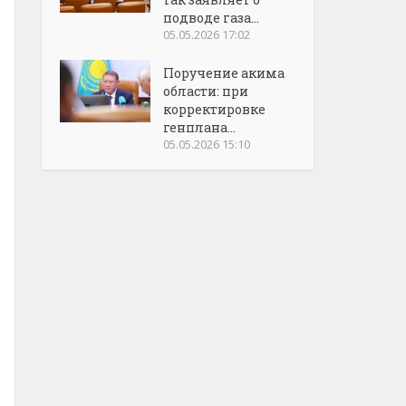
подводе газа...
05.05.2026 17:02
Поручение акима
области: при
корректировке
генплана...
05.05.2026 15:10