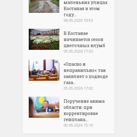
маленьких улицах
Костаная в этом
году...
06.05.2026 10:53
В Костанае
начинается сезон
цветочных клумб
05.05.2026 17:33
«Опасно и
неправильно»: так
заявляет о подводе
газа...
05.05.2026 17:02
Поручение акима
области: при
корректировке
генплана...
05.05.2026 15:10