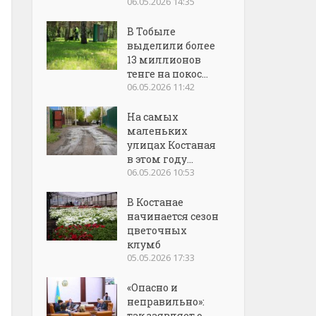
06.05.2026 14:35
В Тобыле
выделили более
13 миллионов
тенге на покос...
06.05.2026 11:42
На самых
маленьких
улицах Костаная
в этом году...
06.05.2026 10:53
В Костанае
начинается сезон
цветочных
клумб
05.05.2026 17:33
«Опасно и
неправильно»:
так заявляет о