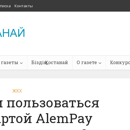
писка
Контакты
 газеты
Біздің Қостанай
О газете
Конкур
ЖКХ
 пользоваться
артой AlemPay