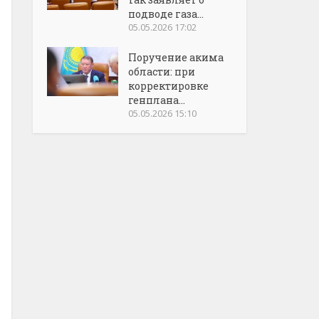
подводе газа...
05.05.2026 17:02
Поручение акима
области: при
корректировке
генплана...
05.05.2026 15:10