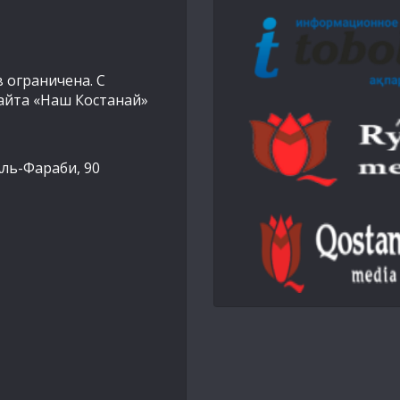
 ограничена. С
айта «Наш Костанай»
Аль-Фараби, 90