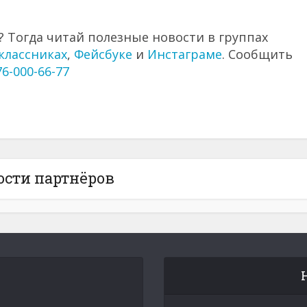
 Тогда читай полезные новости в группах
классниках
,
Фейсбуке
и
Инстаграме
. Сообщить
76-000-66-77
ости партнёров