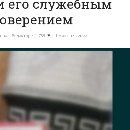
и его служебным
товерением
овал:
Редактор
1 789
1 мин на чтение