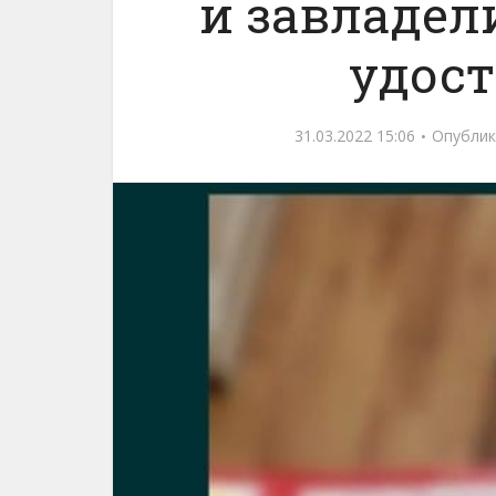
и завладел
удос
31.03.2022 15:06
Опублик