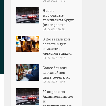
06.05.2026 14:12
Новые
мобильные
комплексы будут
фиксировать...
04.05.2026 09:03
В Костанайской
области идет
снижение
«алкогольных»...
03.05.2026 16:16
Более 6 тысяч
костанайцев
привлечены к...
02.05.2026 11:45
30 апреля на
Амангельдинско
м
водохранилище