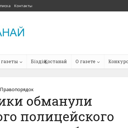
писка
Контакты
 газеты
Біздің Қостанай
О газете
Конкур
Правопорядок
ики обманули
ого полицейского