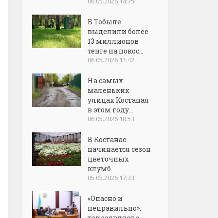
06.05.2026 14:35
В Тобыле
выделили более
13 миллионов
тенге на покос...
06.05.2026 11:42
На самых
маленьких
улицах Костаная
в этом году...
06.05.2026 10:53
В Костанае
начинается сезон
цветочных
клумб
05.05.2026 17:33
«Опасно и
неправильно»:
так заявляет о