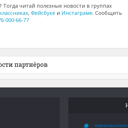
 Тогда читай полезные новости в группах
классниках
,
Фейсбуке
и
Инстаграме
. Сообщить
76-000-66-77
ости партнёров