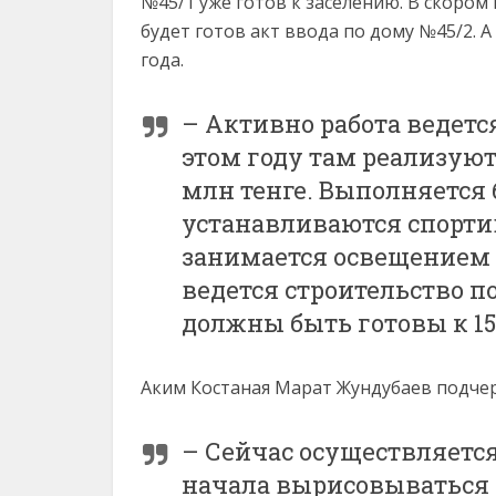
№45/1 уже готов к заселению. В скором
будет готов акт ввода по дому №45/2. 
года.
– Активно работа ведетс
этом году там реализуют
млн тенге. Выполняется 
устанавливаются спорти
занимается освещением 
ведется строительство п
должны быть готовы к 15
Аким Костаная Марат Жундубаев подчер
– Сейчас осуществляется
начала вырисовываться 