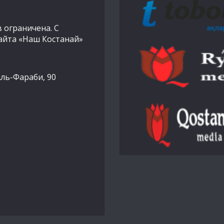
 ограничена. С
айта «Наш Костанай»
Аль-Фараби, 90