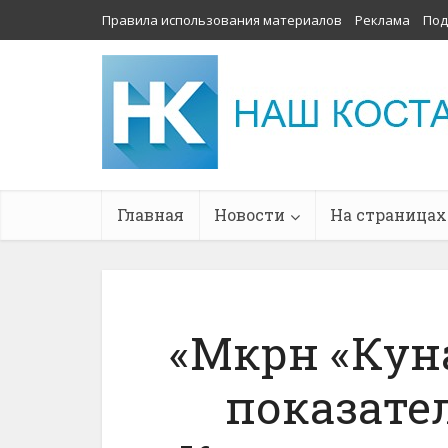
Правила использования материалов
Реклама
Под
Главная
Новости
На страницах
«Мкрн «Кун
показате