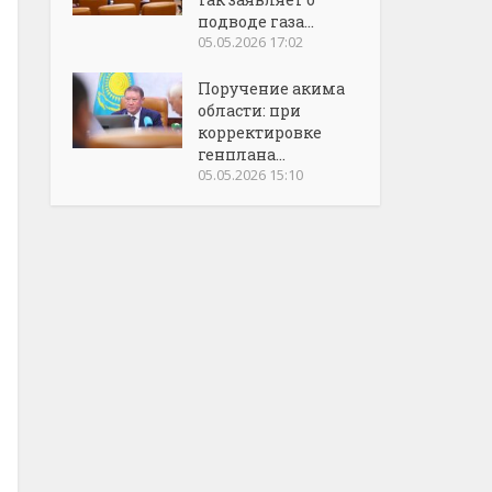
подводе газа...
05.05.2026 17:02
Поручение акима
области: при
корректировке
генплана...
05.05.2026 15:10