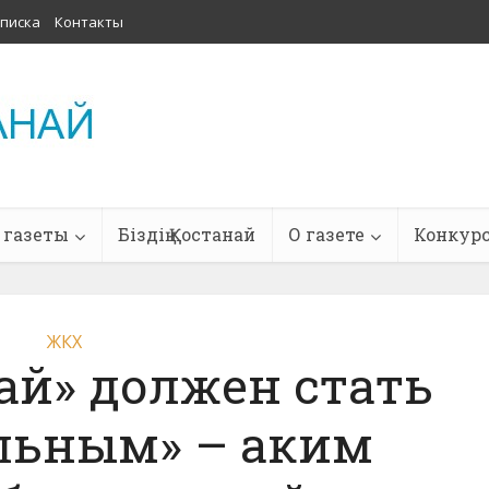
писка
Контакты
 газеты
Біздің Қостанай
О газете
Конкур
ЖКХ
ай» должен стать
льным» – аким