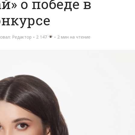
й» о победе в
онкурсе
овал:
Редактор
2 147
2 мин на чтение