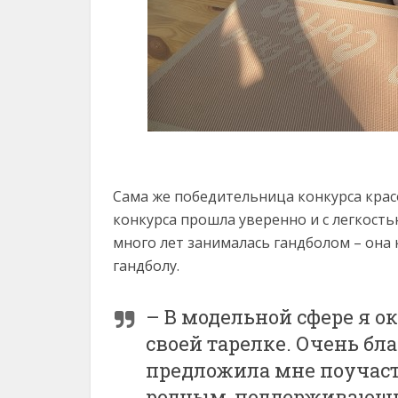
Сама же победительница конкурса крас
конкурса прошла уверенно и с легкост
много лет занималась гандболом – она 
гандболу.
– В модельной сфере я ок
своей тарелке. Очень бла
предложила мне поучаств
родным, поддерживающи