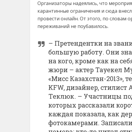
Организаторы надеялись, что меропри
карантинные ограничения и сюда внесл
провести онлайн. От этого, по словам 
переживаний не поубавилось.
– Претендентки на звани
большую работу. Они зна
на кого, кроме как на се
жюри – актер Тауекел М
«Мисс Казахстан-2013», 
KFW, дизайнер, стилист 
Теклюк. – Участницы по
которых рассказали корот
каждая показала, как де
фотокамерами. Записали
номера: кто-то читал стих