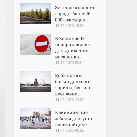
Зеленое дыхание
города: более 15
000 саженцев...
13.11.2025 12:50
В Костанае 13
ноября закроют
для движения
несколько...
13.11.2025 09:04
Қобыланды
батыр даңғылы:
тарихы, бүгінгі
күні және...
11.01.2025 14:20
Какие зимние
забавы доступны
костанайцам?
11.01.2025 09:25