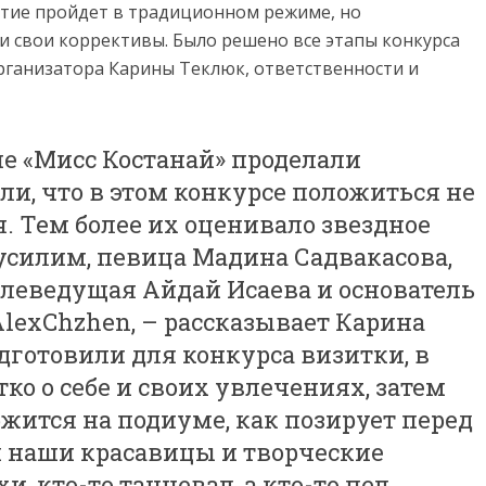
ятие пройдет в традиционном режиме, но
и свои коррективы. Было решено все этапы конкурса
организатора Карины Теклюк, ответственности и
е «Мисс Костанай» проделали
ли, что в этом конкурсе положиться не
бя. Тем более их оценивало звездное
усилим, певица Мадина Садвакасова,
телеведущая Айдай Исаева и основатель
AlexChzhen, – рассказывает Карина
дготовили для конкурса визитки, в
ко о себе и своих увлечениях, затем
ржится на подиуме, как позирует перед
 наши красавицы и творческие
и, кто-то танцевал, а кто-то пел.