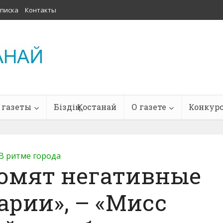
писка
Контакты
 газеты
Біздің Қостанай
О газете
Конкур
В ритме города
ломят негативные
рии», – «Мисс