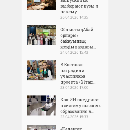
выпускники
выбирают вузы и
почему...
26.04.2026 14:35
Облыстық «Абай
оқулары»
байқауының
жеңімпаздары...
24.04.2026 15:43
В Костанае
наградили
участников
проекта «Кітап...
23.04.2026 17:00
Как ИИ внедряют
в систему высшего
образования в...
23.04.2026 15:33
«Келешек