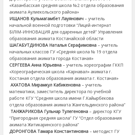
«Казанбасская средняя школа №2 отдела образования
акимата Аулиекольского района»
ИЩАНОВ Кульмагамбет Лауянович
– учитель
начальной военной подготовки “Лицей-интернат
БІЛІМ-ИННОВАЦИЯ для одаренных детей” Управления
образования акимата Костанайской области
ШАГАБУТДИНОВА Наталья Серафимовна
– учитель
начальных классов ГУ «Средняя школа № 19 отдела
образования акимата города Костаная»
СЕРГЕЕВА Анна Юрьевна
– учитель хореографии ГККП
«Хореографическая школа «Карнавал» акимата г.
Костаная отдела образования акимата г. Костаная»
АХАТОВА Мирамкул Кабикеновна
– учитель
математики, заместитель директора по учебной
работе КГУ “Средняя школа имени Г.Кайырбекова
отдела образования акимата Жангельдинского района”
ТАНЖАРИКОВА Гульнар Тулегеновна
– директор КГУ
“Пригородная средняя школа” ГУ “Отдел образования
акимата Житикаринского района”
ДОРОНГОВА Тамара Константиновна
– методист ГУ