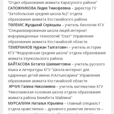
“Отдел образования акимата Карасуского района”
САПОЖНИКОВА Лидия Тимофеевна
– директор ГУ
“Затобольская средняя школа №2” отдела
образования акимата Костанайского района
ТӨЛЕМІС Жұлдызай Серікқызы
– учитель биологии КГУ
“Специализированная школа-лицей-интернат
информационных технологий “Озат” Управления
образования акимата Костанайской области
ТЕМЕРХАНОВ Нуржан Талгатови
ч – учитель истории
КГУ “Федоровская средняя школа” отдела образования
акимата Узункольского района
БАЙТАСОВА Ботагоз Шаяхметовна
– учитель русского
языка и литературы КГУ “Школа-интернат для
одаренных детей имени И.Алтынсарина” Управления
образования акимата Костанайской области
ЯРЧУК Галина Николаевна
– учитель математики КГУ
“Николаевская основная школа отдела образования
акимата района Беимбета Майлина”
МУРСАЛИНА Наталья Юрьевна
– главный специалст
отдела нравственно – духовного развития личности –