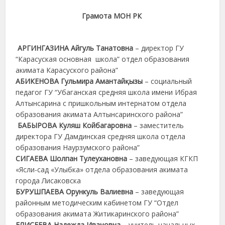
Грамота МОН РК
АРГИНГАЗИНА Айгуль Танатовна
– директор ГУ
“Карасуская основная школа” отдел образования
акимата Карасуского района”
АБИКЕНОВА Гульмира Амантайқызы
– социальный
педагог ГУ “Убаганская средняя школа имени Ибрая
Алтынсарина с пришкольным интернатом отдела
образования акимата Алтынсаринского района”
БАБЫРОВА Куляш Койбагаровна
– заместитель
директора ГУ Дамдинская средняя школа отдела
образования Наурзумского района”
СИГАЕВА Шолпан Тулеухановна
– заведующая КГКП
«Ясли-сад «Улыбка» отдела образования акимата
города Лисаковска
БУРУШПАЕВА Орункуль Валиевна
– заведующая
районным методическим кабинетом ГУ “Отдел
образования акимата Житикаринского района”
ЕЛИСЕЕВА Надежда Ивановна
– учитель начальных