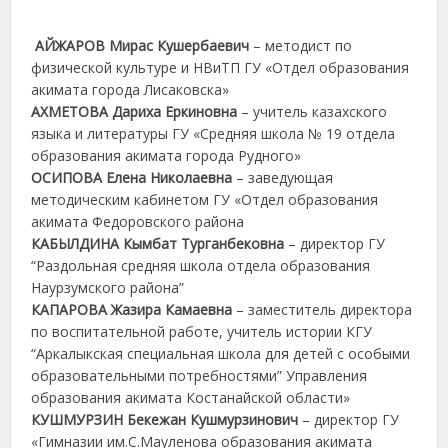
АЙЖАРОВ Мирас Кушербаевич
– методист по
физической культуре и НВиТП ГУ «Отдел образования
акимата города Лисаковска»
АХМЕТОВА Дариха Еркиновна
– учитель казахского
языка и литературы ГУ «Средняя школа № 19 отдела
образования акимата города Рудного»
ОСИПОВА Елена Николаевна
– заведующая
методическим кабинетом ГУ «Отдел образования
акимата Федоровского района
КАБЫЛДИНА Кымбат Турганбековна
– директор ГУ
“Раздольная средняя школа отдела образования
Наурзумского района”
КАПАРОВА Жазира Камаевна
– заместитель директора
по воспитательной работе, учитель истории КГУ
“Аркалыкская специальная школа для детей с особыми
образовательными потребностями” Управления
образования акимата Костанайской области»
КУШМУРЗИН Бекежан Кушмурзинович
– директор ГУ
«Гимназии им.С.Мауленова образования акимата