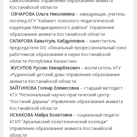
самопознания Управления образования акимата
Костанайской области
ОВЧАРОВА Ольга Николаевна
– заведующая, учитель-
логопед КГУ “Кабинет психолого-педагогической
коррекции Мендыкаринского района” Управления
образования акимата Костанайской области
САПАРОВА Бахытгуль Кабдулловна
– заместитель
председателя ОО «Локальный профессиональный союз
работников образования и науки Костанайской
области Республики Казахстан»
ЖУСУПОВ Руслан Манарбекович
– воспитатель КГУ
«Рудненский детский дом» Управления образования
акимата Костанайской области
ЗАЙТИНОВА Голнар Елемесовна
– старший методист
КГУ “Региональный научно-практический центр
“Костанай дарыны” Управления образования акимата
Костанайской области
ИСКАКОВА Майра Болатовна
– социальный педагог
КГКП “Аркалыкский политехнический колледж”
Управления образования акимата Костанайской
области