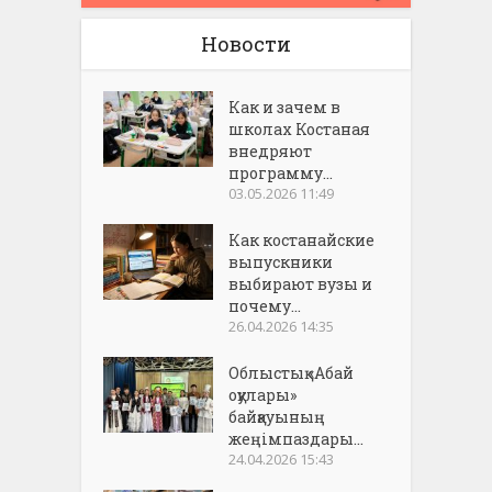
Новости
Как и зачем в
школах Костаная
внедряют
программу...
03.05.2026 11:49
Как костанайские
выпускники
выбирают вузы и
почему...
26.04.2026 14:35
Облыстық «Абай
оқулары»
байқауының
жеңімпаздары...
24.04.2026 15:43