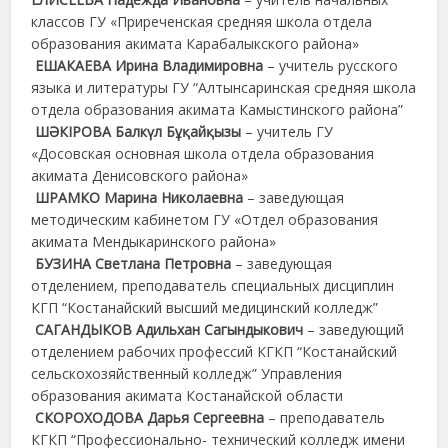
классов ГУ «Приреченская средняя школа отдела
образования акимата Карабалыкского района»
ЕШАКАЕВА Ирина Владимировна
– учитель русского
языка и литературы ГУ “Алтынсаринская средняя школа
отдела образования акимата Камыстинского района”
ШӘКІРОВА Балкүл Бұқайқызы
– учитель ГУ
«Досовская основная школа отдела образования
акимата Денисовского района»
ШРАМКО Марина Николаевна
– заведующая
методическим кабинетом ГУ «Отдел образования
акимата Мендыкаринского района»
БУЗИНА Светлана Петровна
– заведующая
отделением, преподаватель специальных дисциплин
КГП “Костанайский высший медицинский колледж”
САГАНДЫКОВ Адильхан Сагындыкович
– заведующий
отделением рабочих профессий КГКП “Костанайский
сельскохозяйственный колледж” Управления
образования акимата Костанайской области
СКОРОХОДОВА Дарья Сергеевна
– преподаватель
КГКП “Профессионально- технический колледж имени