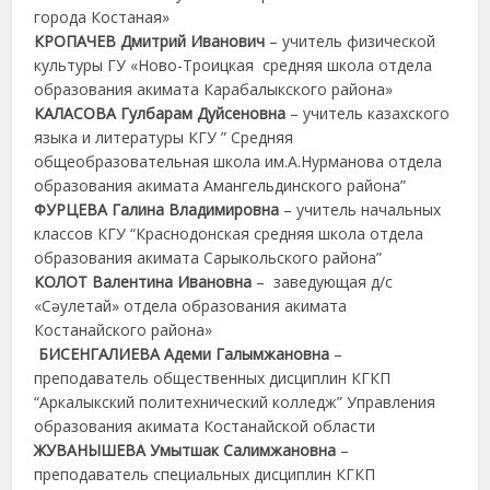
города Костаная»
КРОПАЧЕВ Дмитрий Иванович
– учитель физической
культуры ГУ «Ново-Троицкая средняя школа отдела
образования акимата Карабалыкского района»
КАЛАСОВА Гулбарам Дуйсеновна
– учитель казахского
языка и литературы КГУ ” Средняя
общеобразовательная школа им.А.Нурманова отдела
образования акимата Амангельдинского района”
ФУРЦЕВА Галина Владимировна
– учитель начальных
классов КГУ “Краснодонская средняя школа отдела
образования акимата Сарыкольского района”
КОЛОТ Валентина Ивановна
– заведующая д/с
«Сәулетай» отдела образования акимата
Костанайского района»
БИСЕНГАЛИЕВА Адеми Галымжановна
–
преподаватель общественных дисциплин КГКП
“Аркалыкский политехнический колледж” Управления
образования акимата Костанайской области
ЖУВАНЫШЕВА Умытшак Салимжановна
–
преподаватель специальных дисциплин КГКП