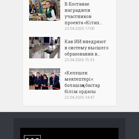
В Костанае
наградили
участников
проекта «Кітап...
23.04.2026 17:00
Как ИИ внедряют
в систему высшего
образования в...
23.04.2026 15:33
«Келешек
мектептері»:
болашаққа бастар
білім ордасы
23.04.2026 14:47