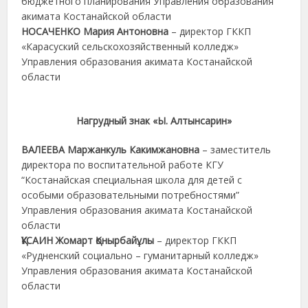
бюджетного планирования Управления образования
акимата Костанайской области
НОСАЧЕНКО Мария Антоновна
– директор ГККП
«Карасуский сельскохозяйственный колледж»
Управления образования акимата Костанайской
области
Нагрудный знак «Ы. Алтынсарин»
ВАЛЕЕВА Маржанкуль Какимжановна
– заместитель
директора по воспитательной работе КГУ
“Костанайская специальная школа для детей с
особыми образовательными потребностями”
Управления образования акимата Костанайской
области
ҚҰСАИН Жомарт Қонырбайұлы
– директор ГККП
«Рудненский социально – гуманитарный колледж»
Управления образования акимата Костанайской
области