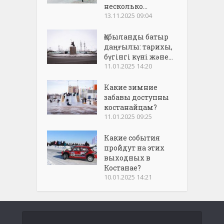
несколько...
13.11.2025 09:04
Қобыланды батыр
даңғылы: тарихы,
бүгінгі күні және...
11.01.2025 14:20
Какие зимние
забавы доступны
костанайцам?
11.01.2025 09:25
Какие события
пройдут на этих
выходных в
Костанае?
10.01.2025 14:21