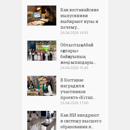
Как костанайские
выпускники
выбирают вузы и
почему...
26.04.2026 14:35
Облыстық «Абай
оқулары»
байқауының
жеңімпаздары...
24.04.2026 15:43
В Костанае
наградили
участников
проекта «Кітап...
23.04.2026 17:00
Как ИИ внедряют
в систему высшего
образования в...