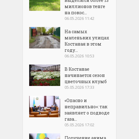
выделили более 13
миллионов тенге
на покос...
06.05.2026 11:42
На самых
маленьких улицах
Костаная в этом
году...
06.05.2026 10:53
В Костанае
начинается сезон
цветочных клумб
05.05.2026 17:33
«Опасно и
неправильно»: так
заявляет о подводе
газа...
05.05.2026 17:02
Поручение акима