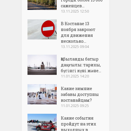
саженцев...
13.11.2025 12:50
В Костанае 13
ноября закроют
для движения
несколько...
13.11.2025 09:04
Қобыланды батыр
даңғылы: тарихы,
бүгінгі күні және...
11.01.2025 14:20
Какие зимние
забавы доступны
костанайцам?
11.01.2025 09:25
Какие события
пройдут на этих
выходных в