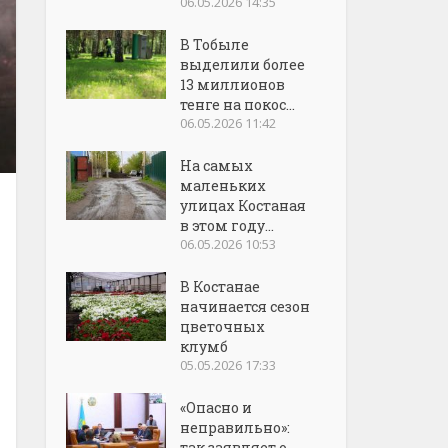
06.05.2026 14:35
В Тобыле
выделили более
13 миллионов
тенге на покос...
06.05.2026 11:42
На самых
маленьких
улицах Костаная
в этом году...
06.05.2026 10:53
В Костанае
начинается сезон
цветочных
клумб
05.05.2026 17:33
«Опасно и
неправильно»:
так заявляет о