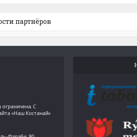
ости партнёров
 ограничена. С
айта «Наш Костанай»
Аль-Фараби, 90