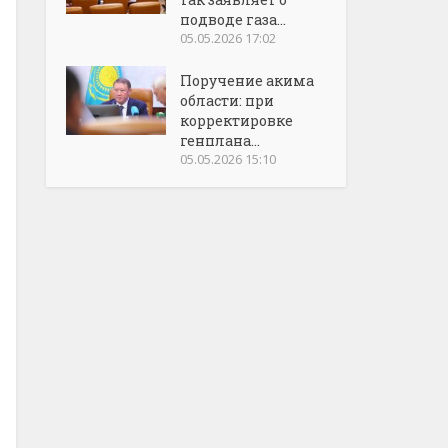
подводе газа...
05.05.2026 17:02
Поручение акима
области: при
корректировке
генплана...
05.05.2026 15:10