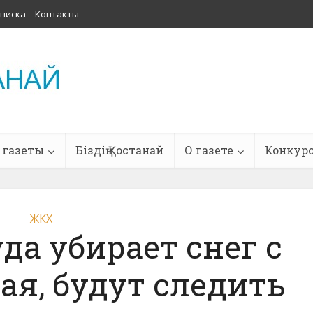
писка
Контакты
 газеты
Біздің Қостанай
О газете
Конкур
ЖКХ
уда убирает снег с
ая, будут следить