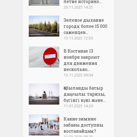
летие историко...
20.11.2025 14:25
Зеленое дыхание
города: более 15 000
саженцев...
13.11.2025 12:50
В Костанае 13
ноября закроют
для движения
несколько...
13.11.2025 09:04
Қобыланды батыр
даңғылы: тарихы,
бүгінгі күні және...
11.01.2025 14:20
Какие зимние
забавы доступны
костанайцам?
11.01.2025 09:25