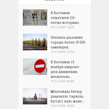
В Костанае
отметили 110-
летие историко...
20.11.2025 14:25
Зеленое дыхание
города: более 15 000
саженцев...
13.11.2025 12:50
В Костанае 13
ноября закроют
для движения
несколько...
13.11.2025 09:04
Қобыланды батыр
даңғылы: тарихы,
бүгінгі күні және...
11.01.2025 14:20