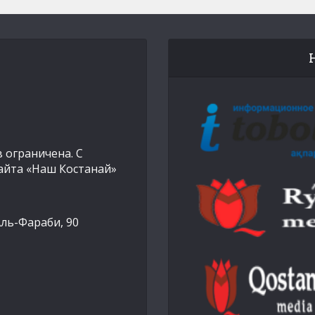
 ограничена. С
айта «Наш Костанай»
Аль-Фараби, 90