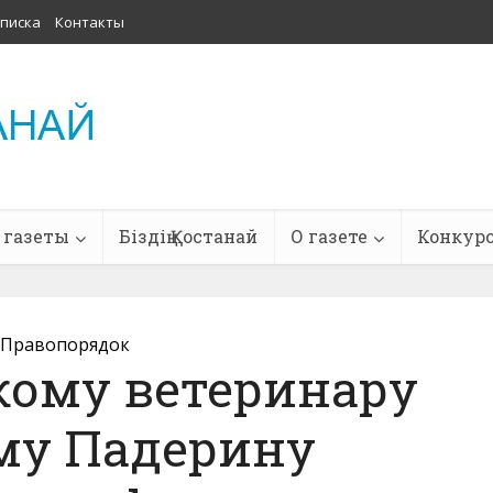
писка
Контакты
 газеты
Біздің Қостанай
О газете
Конкур
Правопорядок
кому ветеринару
му Падерину