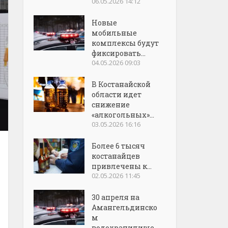
06.05.2026 14:12
Новые
мобильные
комплексы будут
фиксировать...
04.05.2026 09:03
В Костанайской
области идет
снижение
«алкогольных»...
03.05.2026 16:16
Более 6 тысяч
костанайцев
привлечены к...
02.05.2026 11:45
30 апреля на
Амангельдинско
м
водохранилище