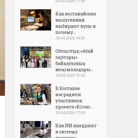
03.05.2026 11:49
Как костанайские
выпускники
выбирают вузы и
почему...
26.04.2026 14:35
Облыстық «Абай
оқулары»
байқауының
жеңімпаздары...
24.04.2026 15:43
В Костанае
наградили
участников
проекта «Кітап...
23.04.2026 17:00
Как ИИ внедряют
в систему
высшего