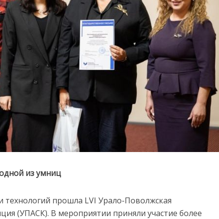
 одной из умниц
 и технологий прошла LVI Урало-Поволжская
ция (УПАСК). В мероприятии приняли участие более