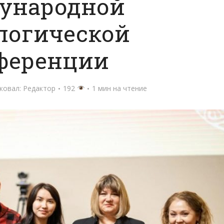
ународной
логической
ференции
ковал:
Редактор
192
1 мин на чтение