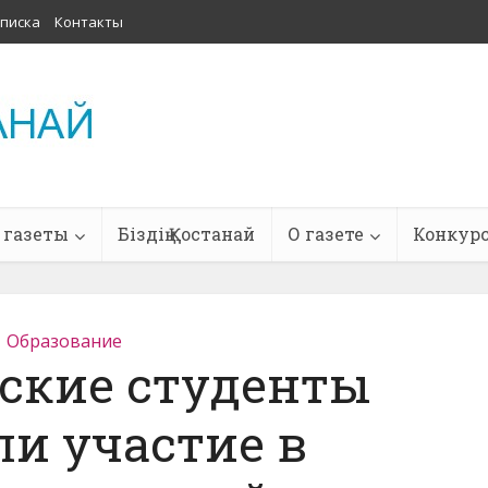
писка
Контакты
 газеты
Біздің Қостанай
О газете
Конкур
Образование
ские студенты
и участие в