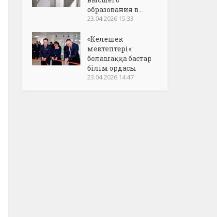
образования в...
23.04.2026 15:33
«Келешек
мектептері»:
болашаққа бастар
білім ордасы
23.04.2026 14:47