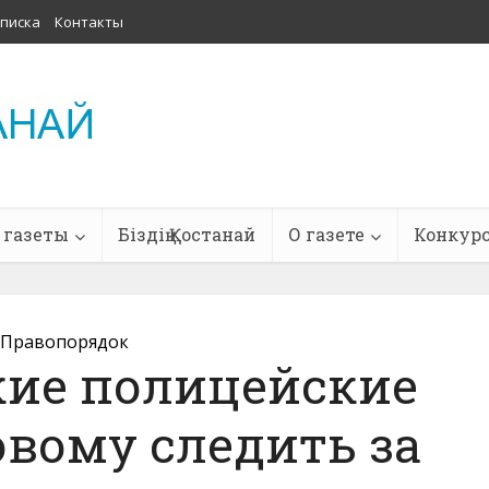
писка
Контакты
 газеты
Біздің Қостанай
О газете
Конкур
Правопорядок
кие полицейские
овому следить за