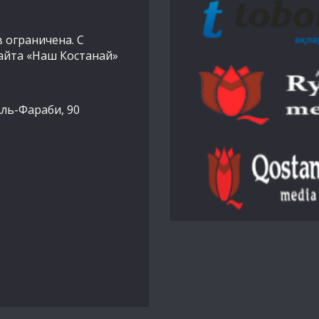
 ограничена. С
айта «Наш Костанай»
Аль-Фараби, 90