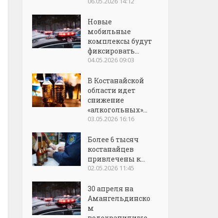
06.05.2026 14:12
Новые
мобильные
комплексы будут
фиксировать...
04.05.2026 09:03
В Костанайской
области идет
снижение
«алкогольных»...
03.05.2026 16:16
Более 6 тысяч
костанайцев
привлечены к...
02.05.2026 11:45
30 апреля на
Амангельдинско
м
водохранилище