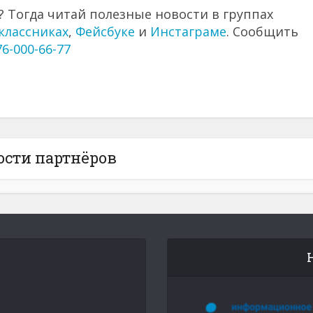
 Тогда читай полезные новости в группах
классниках
,
Фейсбуке
и
Инстаграме
. Сообщить
76-000-66-77
ости партнёров