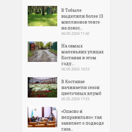
В Тобыле
выделили более 13
миллионов тенге
на покос...
06.05.2026 11:42
На самых
маленьких улицах
Костаная в этом
году...
06.05.2026 10:53
В Костанае
начинается сезон
цветочных клумб
05.05.2026 17:33
«Опасно и
неправильно»: так
заявляет о подводе
газа...