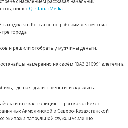
встрече с населением рассказал начальник
бетов, пишет
Qostanai.Media
.
 находился в Костанае по рабочим делам, снял
нтре города.
ков и решили отобрать у мужчины деньги.
 костанайцы намеренно на своём “ВАЗ 21099” влетели в
биль, где находились деньги, и скрылись.
айона и вызвал полицию, – рассказал Бекет
граничных Акмолинской и Северо-Казахстанской
Все экипажи патрульной службы усиленно