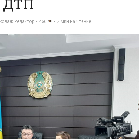
ДТП
ковал:
Редактор
466
2 мин на чтение