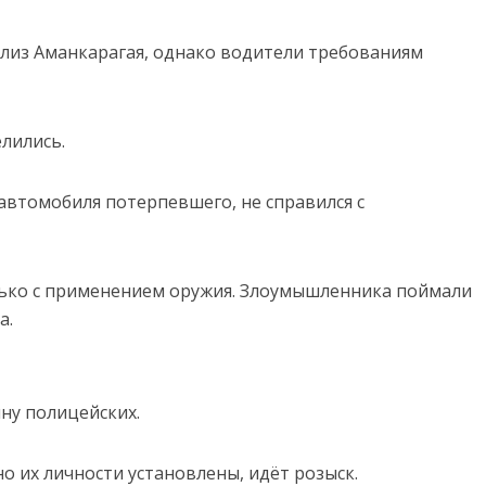
лиз Аманкарагая, однако водители требованиям
лились.
автомобиля потерпевшего, не справился с
ько с применением оружия. Злоумышленника поймали
а.
ну полицейских.
о их личности установлены, идёт розыск.