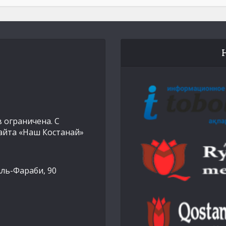
 ограничена. С
айта «Наш Костанай»
Аль-Фараби, 90