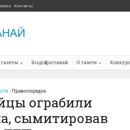
писка
Контакты
 газеты
Біздің Қостанай
О газете
Конкур
сти
Правопорядок
•
йцы ограбили
а, сымитировав