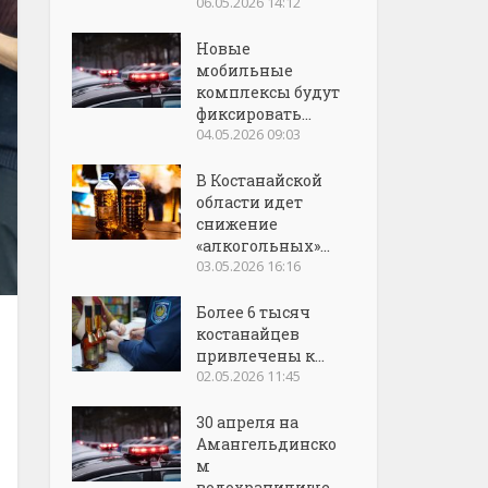
06.05.2026 14:12
Новые
мобильные
комплексы будут
фиксировать...
04.05.2026 09:03
В Костанайской
области идет
снижение
«алкогольных»...
03.05.2026 16:16
Более 6 тысяч
костанайцев
привлечены к...
02.05.2026 11:45
30 апреля на
Амангельдинско
м
водохранилище