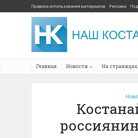
Правила использования материалов
Реклама
Под
Главная
Новости
На страницах
Ново
Костана
россиянин