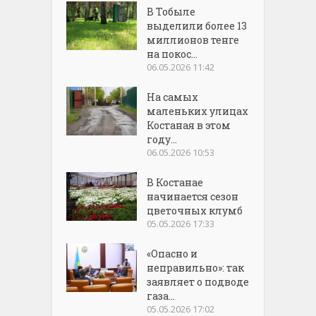
В Тобыле
выделили более 13
миллионов тенге
на покос...
06.05.2026 11:42
На самых
маленьких улицах
Костаная в этом
году...
06.05.2026 10:53
В Костанае
начинается сезон
цветочных клумб
05.05.2026 17:33
«Опасно и
неправильно»: так
заявляет о подводе
газа...
05.05.2026 17:02