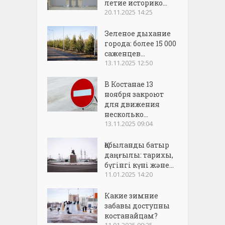
летие историко...
20.11.2025 14:25
Зеленое дыхание
города: более 15 000
саженцев...
13.11.2025 12:50
В Костанае 13
ноября закроют
для движения
несколько...
13.11.2025 09:04
Қобыланды батыр
даңғылы: тарихы,
бүгінгі күні және...
11.01.2025 14:20
Какие зимние
забавы доступны
костанайцам?
11.01.2025 09:25