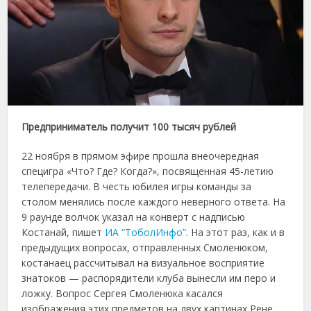
Предприниматель получит 100 тысяч рублей
22 ноября в прямом эфире прошла внеочередная
специгра «Что? Где? Когда?», посвященная 45-летию
телепередачи. В честь юбилея игры команды за
столом менялись после каждого неверного ответа. На
9 раунде волчок указал на конверт с надписью
Костанай, пишет
ИА “ТоболИнфо”
. На этот раз, как и в
предыдущих вопросах, отправленных Смоленюком,
костанаец рассчитывал на визуальное восприятие
знатоков — распорядители клуба вынесли им перо и
ложку. Вопрос Сергея Смоленюка касался
изображения этих предметов на двух картинах Рене