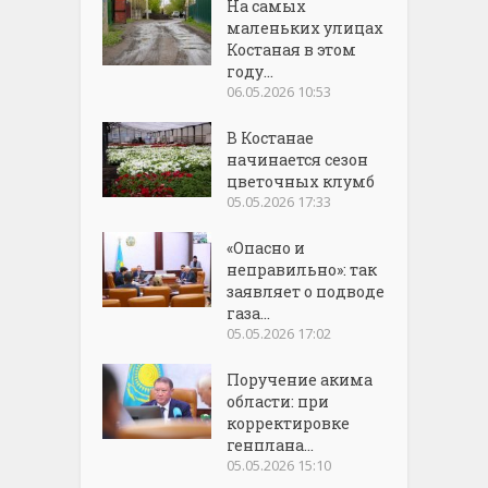
На самых
маленьких улицах
Костаная в этом
году...
06.05.2026 10:53
В Костанае
начинается сезон
цветочных клумб
05.05.2026 17:33
«Опасно и
неправильно»: так
заявляет о подводе
газа...
05.05.2026 17:02
Поручение акима
области: при
корректировке
генплана...
05.05.2026 15:10