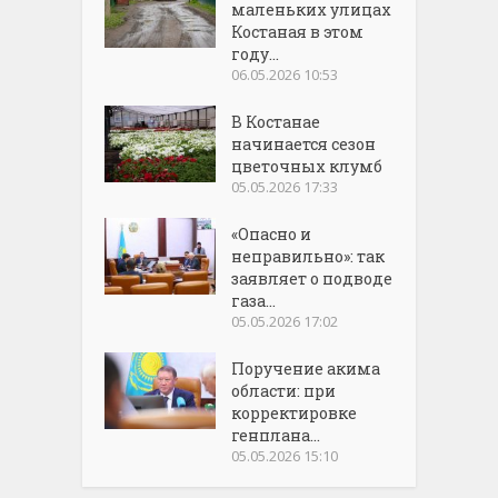
маленьких улицах
Костаная в этом
году...
06.05.2026 10:53
В Костанае
начинается сезон
цветочных клумб
05.05.2026 17:33
«Опасно и
неправильно»: так
заявляет о подводе
газа...
05.05.2026 17:02
Поручение акима
области: при
корректировке
генплана...
05.05.2026 15:10