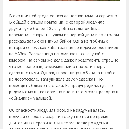
В охотничьей среде ее всегда воспринимали серьезно.
В общей с отцом компании, с которой Людмила
дружит уже более 20 лет, обязательной была
церемония: сварить шулюм из первой дичи и за столом
рассказывать охотничьи байки. Одна из любимых
историй о том, как кабан загнал ее и других охотников
на УАЗик. Рассказчица вспоминает тот случай с
юмором, на самом же деле даже представить страшно,
что мог раненый, обезумевший от ярости зверь
сделать с ними. Однажды охотница побывала в тайге
на лесоповале, там увидела двух медвежат, но
подходить близко не стала. Ее предупредили: где-то
рядом их мать, которая на инстинкте может разорвать
«обидчика» малышей.
Об опасности Людмила особо не задумывалась,
получая от охоты азарт и тоскуя по ней во время
длительных перерывов. И все же после рождения