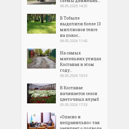
схемы движения...
06.05.2026 14:35
В Тобыле
выделили более 13
миллионов тенге
на покос...
06.05.2026 11:42
На самых
маленьких улицах
Костаная в этом
году...
06.05.2026 10:53
В Костанае
начинается сезон
цветочных клумб
05.05.2026 17:33
«Опасно и
неправильно»: так
заявляет о подводе