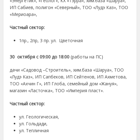
«Энергетик», «Геолог», КХ «Тэрра», хим.база «Шаруа»,
ИП Сабиев, полигон «Северный», ТОО «Лудэ Каз», ТОО
«Мериоара»,
Частный сектор:
1пр., 2пр, 3 пр. ул. Цветочная
30 октября с 09:00 до 18:00
(работы на ПС)
дачи «Садовод –Строитель», хим.база «Шаруа», ТОО
«Лудэ Каз», ИП Сапбеков, ИП Сейтенов, ИП Ахметова,
ТОО «Ахчин Г», ИП Глоба, семейный дом «Жануя»,
магазин «Ласточка», ТОО «Империя пласт».
Частный сектор:
ул. Геологическая,
ул. Гольдади,
ул. Тепличная