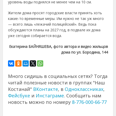
уровень
воды
поднялся
не
менее
чем
на
10
см.
Жители
дома
просят
городские
власти
принять
хоть
какие-
то
временные
меры.
Им
нужно
не
так
уж
много
—
всего
лишь «
лежачий
полицейский».
Ведь
пока
обсуждаются
планы
на
2027
год,
в
подвале
их
дома
уже
сегодня
собирается
вода.
Екатерина
БАЙНЯШЕВА,
фото
автора
и
видео
жильцов
дома
по
ул.
Бородина,
144
Много сидишь в социальных сетях? Тогда
читай полезные новости в группах "Наш
Костанай"
ВКонтакте
, в
Одноклассниках
,
Фейсбуке
и
Инстаграме
. Сообщить нам
новость можно по номеру
8-776-000-66-77