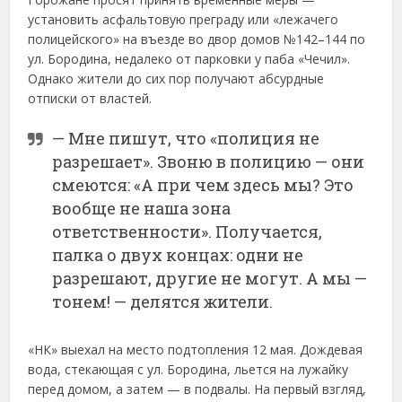
установить
асфальтовую
преграду
или «
лежачего
полицейского»
на
въезде
во
двор
домов №
142–
144
по
ул.
Бородина,
недалеко
от
парковки
у
паба «
Чечил».
Однако
жители
до
сих
пор
получают
абсурдные
отписки
от
властей.
—
Мне
пишут,
что «
полиция
не
разрешает».
Звоню
в
полицию —
они
смеются: «
А
при
чем
здесь
мы?
Это
вообще
не
наша
зона
ответственности».
Получается,
палка
о
двух
концах:
одни
не
разрешают,
другие
не
могут.
А
мы —
тонем! —
делятся
жители.
«
НК»
выехал
на
место
подтопления
12
мая.
Дождевая
вода,
стекающая
с
ул.
Бородина,
льется
на
лужайку
перед
домом,
а
затем —
в
подвалы.
На
первый
взгляд,