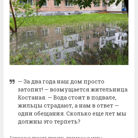
—
За
два
года
наш
дом
просто
затопит! —
возмущается
жительница
Костаная. —
Вода
стоит
в
подвале,
жильцы
страдают,
а
нам
в
ответ —
одни
обещания.
Сколько
еще
лет
мы
должны
это
терпеть?
Горожане
просят
принять
временные
меры —