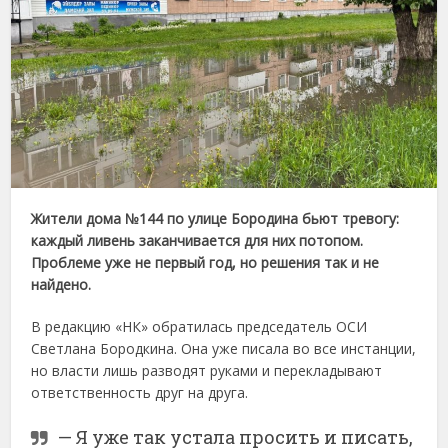
Жители
дома №
144
по
улице
Бородина
бьют
тревогу:
каждый
ливень
заканчивается
для
них
потопом.
Проблеме
уже
не
первый
год,
но
решения
так
и
не
найдено.
В
редакцию «
НК»
обратилась
председатель
ОСИ
Светлана
Бородкина.
Она
уже
писала
во
все
инстанции,
но
власти
лишь
разводят
руками
и
перекладывают
ответственность
друг
на
друга.
—
Я
уже
так
устала
просить
и
писать,