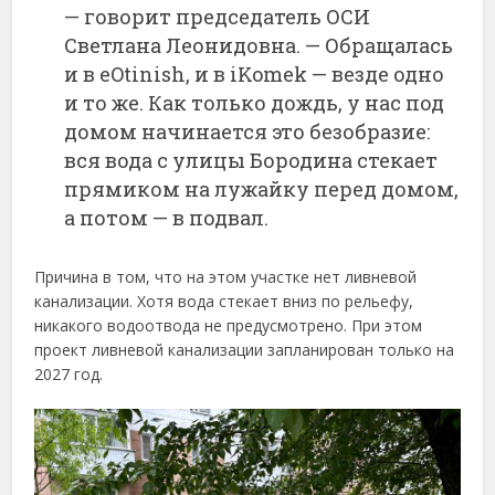
—
говорит
председатель
ОСИ
Светлана
Леонидовна. —
Обращалась
и
в
eOtinish,
и
в
iKomek —
везде
одно
и
то
же.
Как
только
дождь,
у
нас
под
домом
начинается
это
безобразие:
вся
вода
с
улицы
Бородина
стекает
прямиком
на
лужайку
перед
домом,
а
потом —
в
подвал.
Причина
в
том,
что
на
этом
участке
нет
ливневой
канализации.
Хотя
вода
стекает
вниз
по
рельефу,
никакого
водоотвода
не
предусмотрено.
При
этом
проект
ливневой
канализации
запланирован
только
на
2027
год.