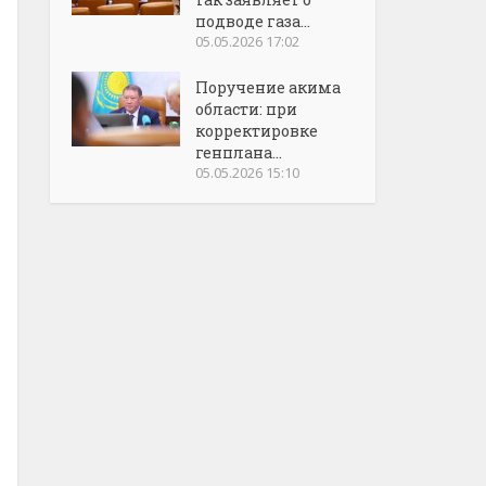
подводе газа...
05.05.2026 17:02
Поручение акима
области: при
корректировке
генплана...
05.05.2026 15:10