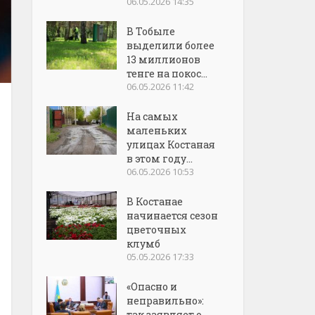
06.05.2026 14:35
В Тобыле
выделили более
13 миллионов
тенге на покос...
06.05.2026 11:42
На самых
маленьких
улицах Костаная
в этом году...
06.05.2026 10:53
В Костанае
начинается сезон
цветочных
клумб
05.05.2026 17:33
«Опасно и
неправильно»:
так заявляет о