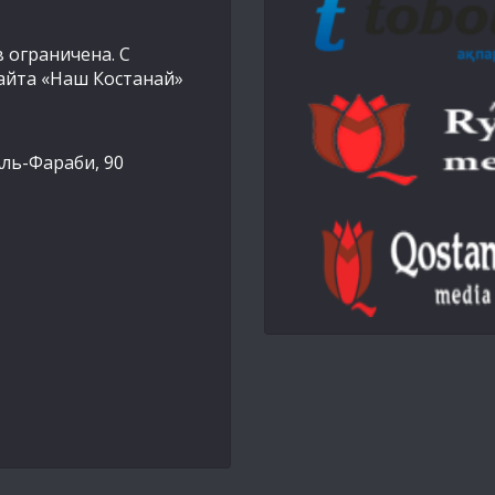
 ограничена. С
айта «Наш Костанай»
Аль-Фараби, 90