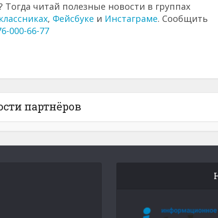
 Тогда читай полезные новости в группах
классниках
,
Фейсбуке
и
Инстаграме
. Сообщить
76-000-66-77
ости партнёров