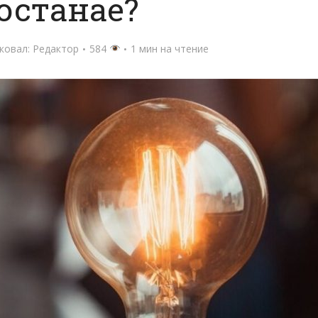
останае?
ковал:
Редактор
584
1 мин на чтение