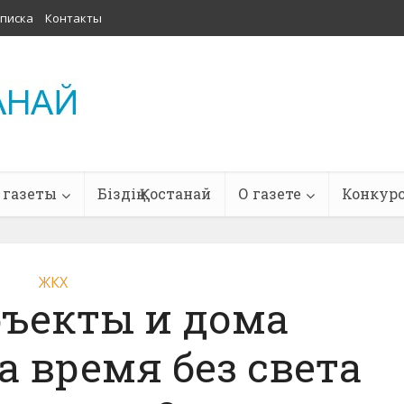
писка
Контакты
 газеты
Біздің Қостанай
О газете
Конкур
ЖКХ
бъекты и дома
а время без света