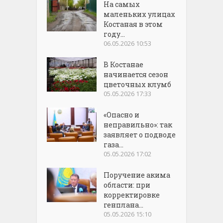
На самых
маленьких улицах
Костаная в этом
году...
06.05.2026 10:53
В Костанае
начинается сезон
цветочных клумб
05.05.2026 17:33
«Опасно и
неправильно»: так
заявляет о подводе
газа...
05.05.2026 17:02
Поручение акима
области: при
корректировке
генплана...
05.05.2026 15:10