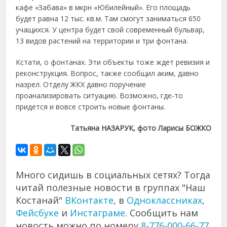
кафе «Забава» в мкрн «Юбилейный». Его площадь
будет равна 12 тыс. кв.м. Там смогут заниматься 650
учащихся. У центра будет свой современный бульвар,
13 видов растений на территории и три фонтана.
Кстати, о фонтанах. Эти объекты тоже ждет ревизия и
реконструкция. Вопрос, также сообщил аким, давно
назрел. Отделу ЖКХ давно поручение
проанализировать ситуацию. Возможно, где-то
придется и вовсе строить новые фонтаны.
Татьяна НАЗАРУК, фото Ларисы БОЖКО
Много сидишь в социальных сетях? Тогда
читай полезные новости в группах "Наш
Костанай"
ВКонтакте
, в
Одноклассниках
,
Фейсбуке
и
Инстаграме
. Сообщить нам
новость можно по номеру
8-776-000-66-77