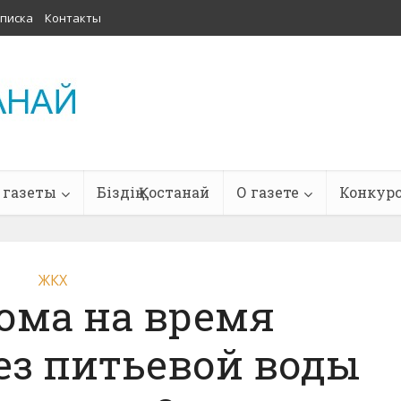
писка
Контакты
 газеты
Біздің Қостанай
О газете
Конкур
ЖКХ
ома на время
ез питьевой воды