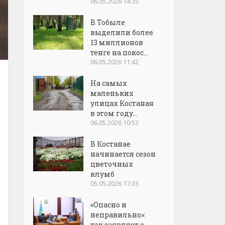
06.05.2026 14:35
В Тобыле
выделили более
13 миллионов
тенге на покос...
06.05.2026 11:42
На самых
маленьких
улицах Костаная
в этом году...
06.05.2026 10:53
В Костанае
начинается сезон
цветочных
клумб
05.05.2026 17:33
«Опасно и
неправильно»:
так заявляет о