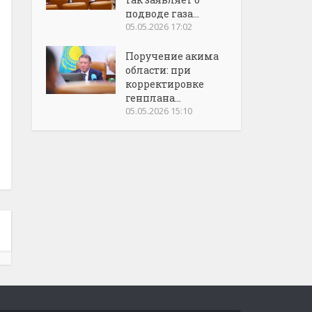
подводе газа...
05.05.2026 17:02
Поручение акима
области: при
корректировке
генплана...
05.05.2026 15:10