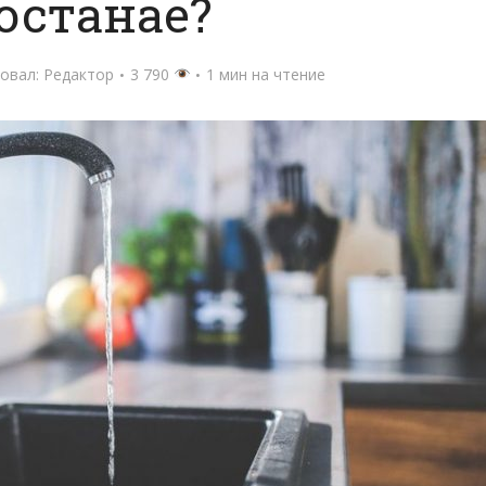
останае?
овал:
Редактор
3 790
1 мин на чтение