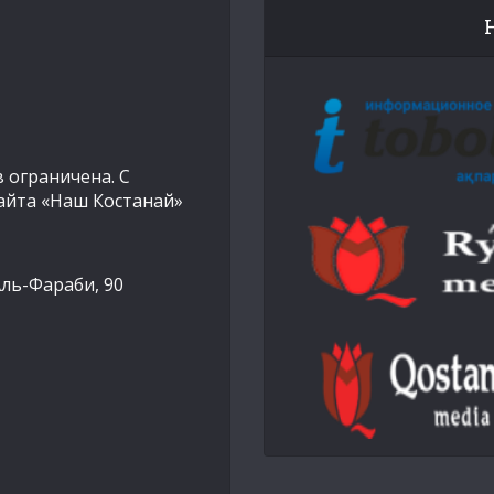
 ограничена. С
айта «Наш Костанай»
Аль-Фараби, 90