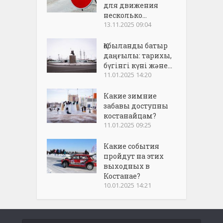
для движения
несколько...
13.11.2025 09:04
Қобыланды батыр
даңғылы: тарихы,
бүгінгі күні және...
11.01.2025 14:20
Какие зимние
забавы доступны
костанайцам?
11.01.2025 09:25
Какие события
пройдут на этих
выходных в
Костанае?
10.01.2025 14:21