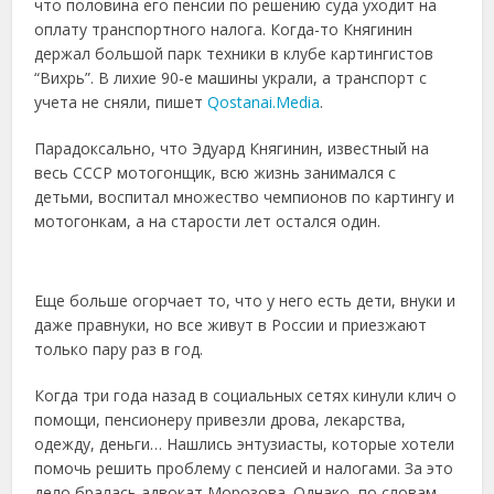
что половина его пенсии по решению суда уходит на
оплату транспортного налога. Когда-то Княгинин
держал большой парк техники в клубе картингистов
“Вихрь”. В лихие 90-е машины украли, а транспорт с
учета не сняли, пишет
Qostanai.Media
.
Парадоксально, что Эдуард Княгинин, известный на
весь СССР мотогонщик, всю жизнь занимался с
детьми, воспитал множество чемпионов по картингу и
мотогонкам, а на старости лет остался один.
Еще больше огорчает то, что у него есть дети, внуки и
даже правнуки, но все живут в России и приезжают
только пару раз в год.
Когда три года назад в социальных сетях кинули клич о
помощи, пенсионеру привезли дрова, лекарства,
одежду, деньги… Нашлись энтузиасты, которые хотели
помочь решить проблему с пенсией и налогами. За это
дело бралась адвокат Морозова. Однако, по словам