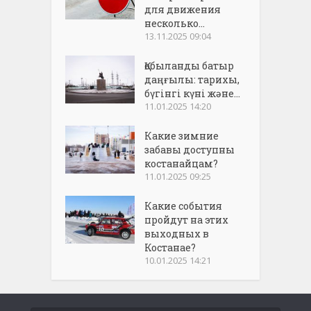
для движения
несколько...
13.11.2025 09:04
Қобыланды батыр
даңғылы: тарихы,
бүгінгі күні және...
11.01.2025 14:20
Какие зимние
забавы доступны
костанайцам?
11.01.2025 09:25
Какие события
пройдут на этих
выходных в
Костанае?
10.01.2025 14:21