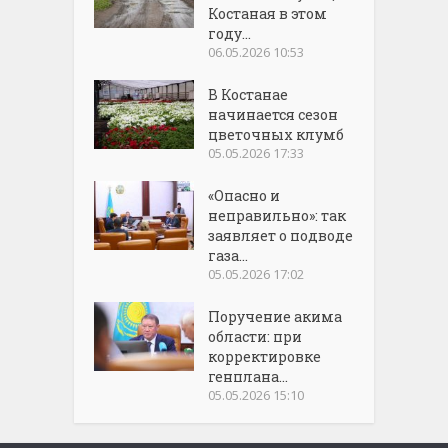
Костаная в этом
году...
06.05.2026 10:53
В Костанае
начинается сезон
цветочных клумб
05.05.2026 17:33
«Опасно и
неправильно»: так
заявляет о подводе
газа...
05.05.2026 17:02
Поручение акима
области: при
корректировке
генплана...
05.05.2026 15:10